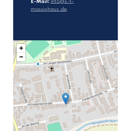
E-Mail:
info@s-t-
massivhaus.de
+
−